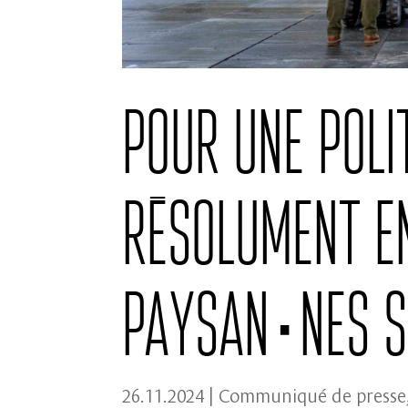
Pour une poli
résolument e
paysan·nes su
26.11.2024
|
Communiqué de presse