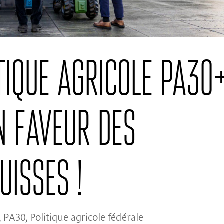
tique agricole PA30
n faveur des
isses !
,
PA30
,
Politique agricole fédérale