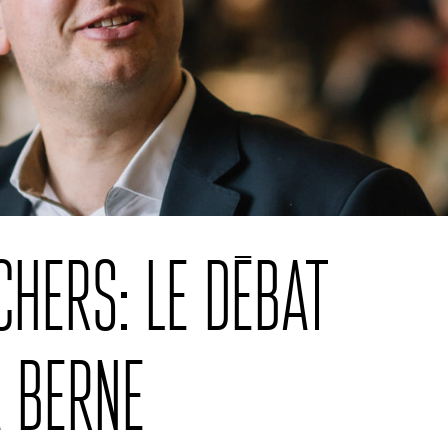
chers: le débat
à Berne