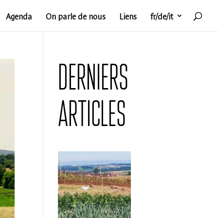
Agenda
On parle de nous
Liens
fr/de/it
Derniers
articles