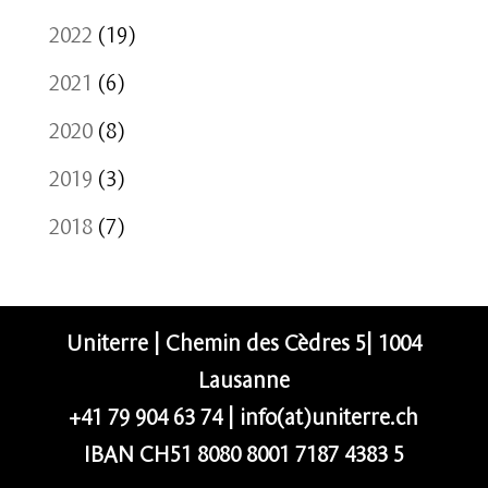
2022
(19)
2021
(6)
2020
(8)
2019
(3)
2018
(7)
Uniterre | Chemin des Cèdres 5| 1004
Lausanne
+41 79 904 63 74
|
info(at)uniterre.ch
IBAN CH51 8080 8001 7187 4383 5