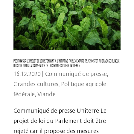
Position sur le projet de loi répondant à l’initiative parlementaire 15.479 «Stop au bradage ruineux
du sucre ! Pour la sauvegarde de l’économie sucrière indigène.»
16.12.2020
|
Communiqué de presse
,
Grandes cultures
,
Politique agricole
fédérale
,
Viande
Communiqué de presse Uniterre Le
projet de loi du Parlement doit être
rejeté car il propose des mesures