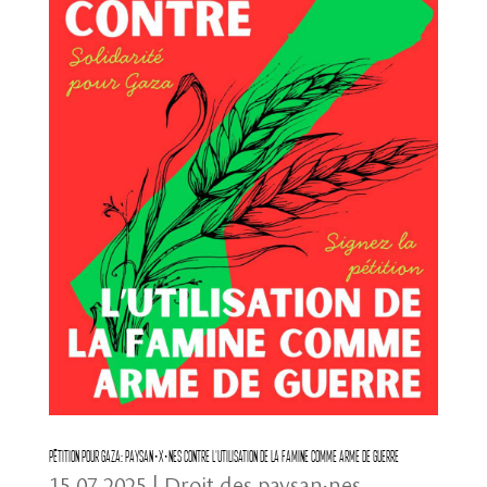
Pétition pour Gaza: Paysan·x·nes contre l’utilisation de la famine comme arme de guerre
15.07.2025
|
Droit des paysan·nes
,