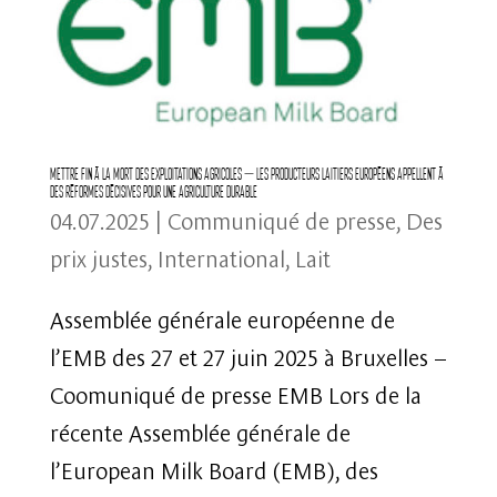
Mettre fin à la mort des exploitations agricoles – Les producteurs laitiers européens appellent à
des réformes décisives pour une agriculture durable
04.07.2025
|
Communiqué de presse
,
Des
prix justes
,
International
,
Lait
Assemblée générale européenne de
l’EMB des 27 et 27 juin 2025 à Bruxelles –
Coomuniqué de presse EMB Lors de la
récente Assemblée générale de
l’European Milk Board (EMB), des