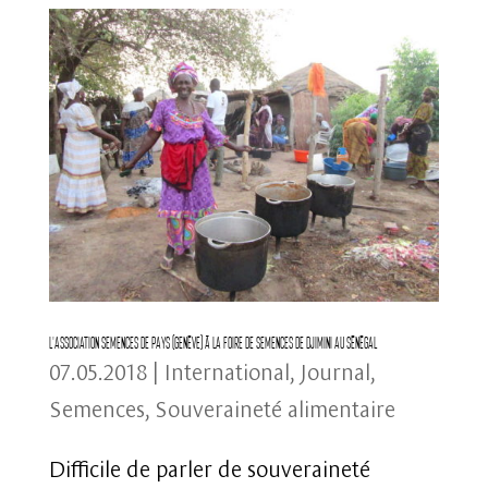
L’association Semences de Pays (Genève) à la foire de semences de Djimini au Sénégal
07.05.2018
|
International
,
Journal
,
Semences
,
Souveraineté alimentaire
Difficile de parler de souveraineté