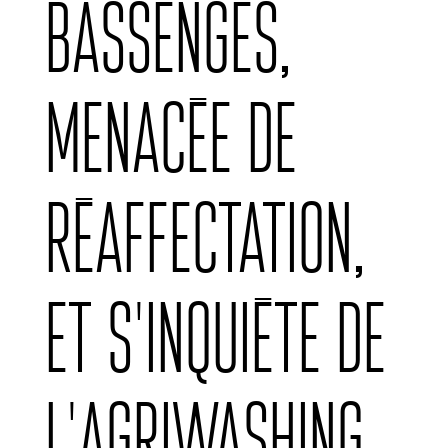
Bassenges,
menacée de
réaffectation,
et s’inquiète de
l’agriwashing