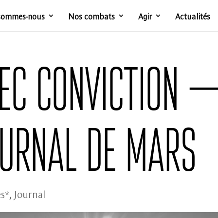
sommes-nous
Nos combats
Agir
Actualités
ec conviction 
ournal de mars
s*
,
Journal