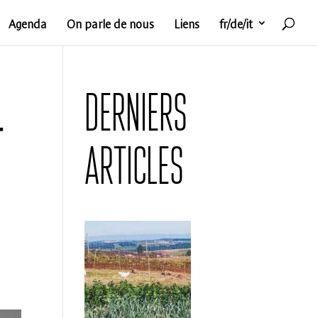
Agenda
On parle de nous
Liens
fr/de/it
Derniers
–
articles