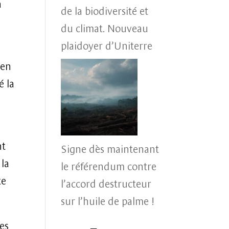
à
de la biodiversité et
du climat. Nouveau
plaidoyer d’Uniterre
 en
é la
nt
Signe dès maintenant
 la
le référendum contre
te
l’accord destructeur
sur l’huile de palme !
nes