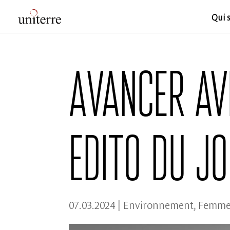
Qui 
Avancer av
Edito du j
07.03.2024
|
Environnement
,
Femme