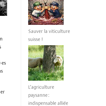
Sauver la viticulture
en
suisse !
s
·es
ns
L’agriculture
ner
paysanne :
indispensable alliée