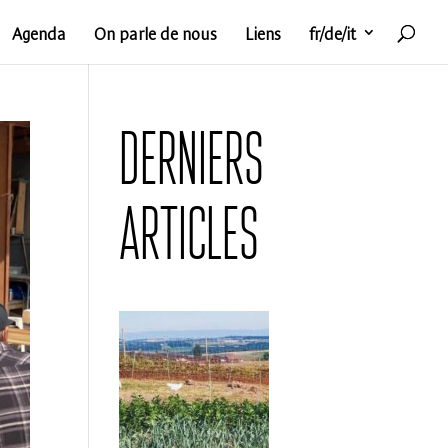
Agenda
On parle de nous
Liens
fr/de/it
Derniers
articles