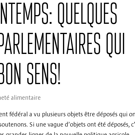
intemps: Quelques
parlementaires qui
bon sens!
eté alimentaire
nt fédéral a vu plusieurs objets être déposés qui o
soutenons. Si une vague d’objets ont été déposés, c
s grandes lignes de la nouvelle politique agricole...