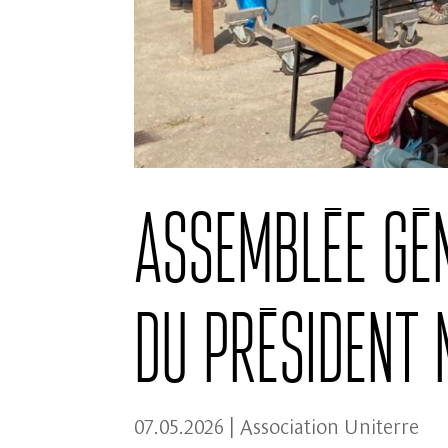
Assemblée gén
du Président
07.05.2026
|
Association Uniterre