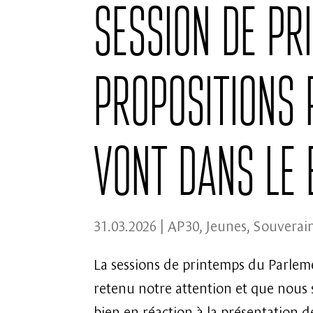
Session de pr
propositions 
vont dans le 
31.03.2026
|
AP30
,
Jeunes
,
Souverain
La sessions de printemps du Parleme
retenu notre attention et que nous 
bien en réaction à la présentation de