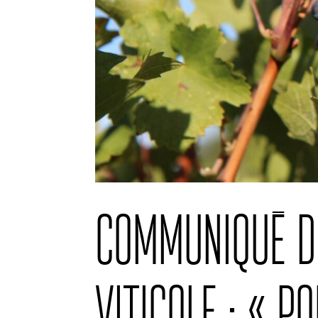
Communiqué de
viticole : « P