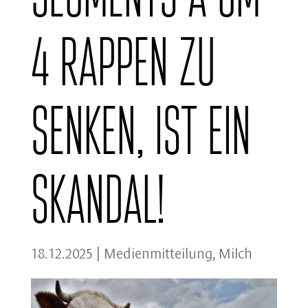
4 Rappen zu
senken, ist ein
Skandal!
18.12.2025
|
Medienmitteilung
,
Milch