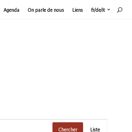
Agenda
On parle de nous
Liens
fr/de/it
Navigat
Chercher
Liste