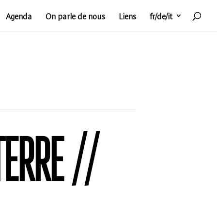
Agenda
On parle de nous
Liens
fr/de/it
ERRE //